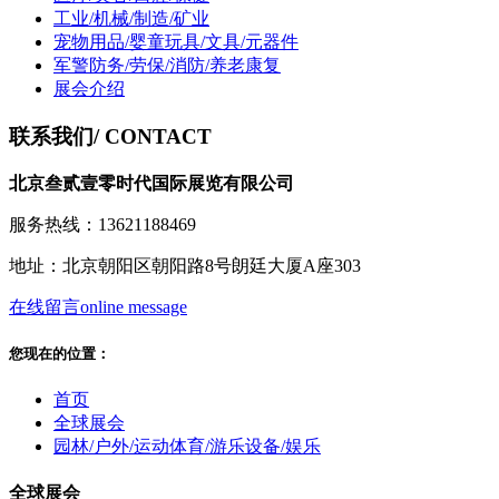
工业/机械/制造/矿业
宠物用品/婴童玩具/文具/元器件
军警防务/劳保/消防/养老康复
展会介绍
联系我们
/ CONTACT
北京叁贰壹零时代国际展览有限公司
服务热线：13621188469
地址：北京朝阳区朝阳路8号朗廷大厦A座303
在线留言
online message
您现在的位置：
首页
全球展会
园林/户外/运动体育/游乐设备/娱乐
全球展会