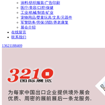
涂料/纺织服装/广告印刷
医疗/美容/口腔/保健
工业/机械/制造/矿业
宠物用品/婴童玩具/文具/元器件
军警防务/劳保/消防/养老康复
展会介绍
在线留言
联系我们
13621188469