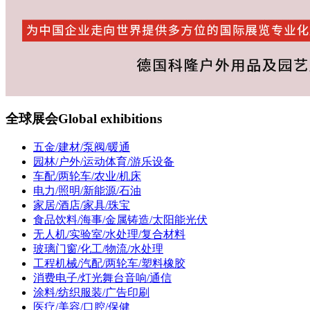
全球展会
Global exhibitions
五金/建材/泵阀/暖通
园林/户外/运动体育/游乐设备
车配/两轮车/农业/机床
电力/照明/新能源/石油
家居/酒店/家具/珠宝
食品饮料/海事/金属铸造/太阳能光伏
无人机/实验室/水处理/复合材料
玻璃门窗/化工/物流/水处理
工程机械/汽配/两轮车/塑料橡胶
消费电子/灯光舞台音响/通信
涂料/纺织服装/广告印刷
医疗/美容/口腔/保健