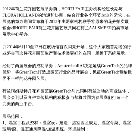
2012年荷兰花卉园艺展举办前，HORTI FAIR主办机构经过长期与
FLORA HOLLAND的沟通和协商，结合行业各个环节企业的需求，在
展览的举办期间宣布将于2013年由两家机构联手将原来的花卉拍卖展
销会和HORTI FAIR荷兰花卉园艺展共同在荷兰AALSMEER拍卖市场
展示中心举办。
并
2014年6月10至12日在该场馆首次闪亮开场，这个大家翘首期盼的行
业盛会再次将花卉园艺生产和技术类更好的在同一屋檐下系统展示。
经历了两届展会的成功举办，
AmsterdamRAI决定延续GreenTech的品牌
优势，将GreenTech打造成园艺行业的品牌展会，见证GreenTech带给世
界不一样的花卉园艺展。
荷兰阿姆斯特丹花卉园艺展
GreenTech与此同时荷兰当地的商业媒体，
展会会刊以及各种宣传机构的积极参与都将共同为参展商们打造一个
完美的商业平台。
展品范围：
1、温室工程及资材：温室设计建造、温室园区规划、温室骨架、温室
玻璃/膜、温室通风降温/加温系统、环境控制；