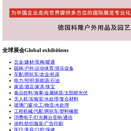
全球展会
Global exhibitions
五金/建材/泵阀/暖通
园林/户外/运动体育/游乐设备
车配/两轮车/农业/机床
电力/照明/新能源/石油
家居/酒店/家具/珠宝
食品饮料/海事/金属铸造/太阳能光伏
无人机/实验室/水处理/复合材料
玻璃门窗/化工/物流/水处理
工程机械/汽配/两轮车/塑料橡胶
消费电子/灯光舞台音响/通信
涂料/纺织服装/广告印刷
医疗/美容/口腔/保健