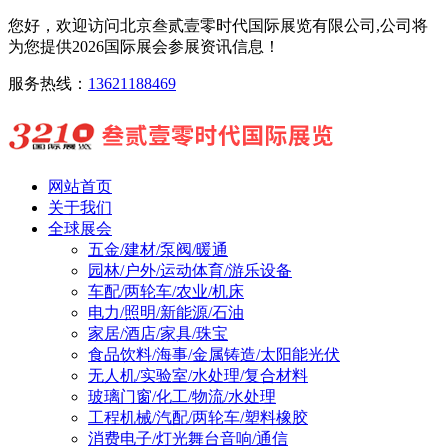
您好，欢迎访问北京叁贰壹零时代国际展览有限公司,公司将
为您提供2026国际展会参展资讯信息！
服务热线：
13621188469
网站首页
关于我们
全球展会
五金/建材/泵阀/暖通
园林/户外/运动体育/游乐设备
车配/两轮车/农业/机床
电力/照明/新能源/石油
家居/酒店/家具/珠宝
食品饮料/海事/金属铸造/太阳能光伏
无人机/实验室/水处理/复合材料
玻璃门窗/化工/物流/水处理
工程机械/汽配/两轮车/塑料橡胶
消费电子/灯光舞台音响/通信