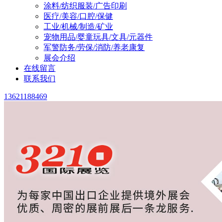
涂料/纺织服装/广告印刷
医疗/美容/口腔/保健
工业/机械/制造/矿业
宠物用品/婴童玩具/文具/元器件
军警防务/劳保/消防/养老康复
展会介绍
在线留言
联系我们
13621188469