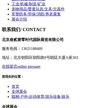
工业/机械/制造/矿业
宠物用品/婴童玩具/文具/元器件
军警防务/劳保/消防/养老康复
展会介绍
联系我们
/ CONTACT
北京叁贰壹零时代国际展览有限公司
服务热线：13621188469
地址：北京朝阳区朝阳路8号朗廷大厦A座303
在线留言
online message
您现在的位置：
首页
全球展会
园林/户外/运动体育/游乐设备/娱乐
全球展会