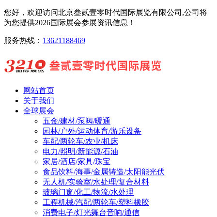
您好，欢迎访问北京叁贰壹零时代国际展览有限公司,公司将
为您提供2026国际展会参展资讯信息！
服务热线：
13621188469
网站首页
关于我们
全球展会
五金/建材/泵阀/暖通
园林/户外/运动体育/游乐设备
车配/两轮车/农业/机床
电力/照明/新能源/石油
家居/酒店/家具/珠宝
食品饮料/海事/金属铸造/太阳能光伏
无人机/实验室/水处理/复合材料
玻璃门窗/化工/物流/水处理
工程机械/汽配/两轮车/塑料橡胶
消费电子/灯光舞台音响/通信