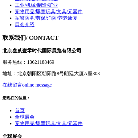
工业/机械/制造/矿业
宠物用品/婴童玩具/文具/元器件
军警防务/劳保/消防/养老康复
展会介绍
联系我们
/ CONTACT
北京叁贰壹零时代国际展览有限公司
服务热线：13621188469
地址：北京朝阳区朝阳路8号朗廷大厦A座303
在线留言
online message
您现在的位置：
首页
全球展会
宠物用品/婴童玩具/文具/元器件
全球展会