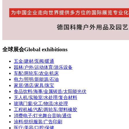
全球展会
Global exhibitions
五金/建材/泵阀/暖通
园林/户外/运动体育/游乐设备
车配/两轮车/农业/机床
电力/照明/新能源/石油
家居/酒店/家具/珠宝
食品饮料/海事/金属铸造/太阳能光伏
无人机/实验室/水处理/复合材料
玻璃门窗/化工/物流/水处理
工程机械/汽配/两轮车/塑料橡胶
消费电子/灯光舞台音响/通信
涂料/纺织服装/广告印刷
医疗/美容/口腔/保健