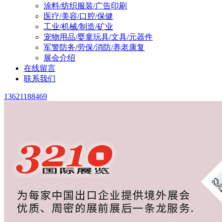
涂料/纺织服装/广告印刷
医疗/美容/口腔/保健
工业/机械/制造/矿业
宠物用品/婴童玩具/文具/元器件
军警防务/劳保/消防/养老康复
展会介绍
在线留言
联系我们
13621188469