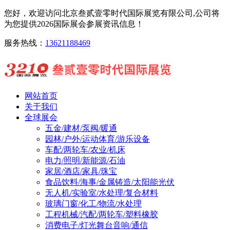
您好，欢迎访问北京叁贰壹零时代国际展览有限公司,公司将
为您提供2026国际展会参展资讯信息！
服务热线：
13621188469
网站首页
关于我们
全球展会
五金/建材/泵阀/暖通
园林/户外/运动体育/游乐设备
车配/两轮车/农业/机床
电力/照明/新能源/石油
家居/酒店/家具/珠宝
食品饮料/海事/金属铸造/太阳能光伏
无人机/实验室/水处理/复合材料
玻璃门窗/化工/物流/水处理
工程机械/汽配/两轮车/塑料橡胶
消费电子/灯光舞台音响/通信