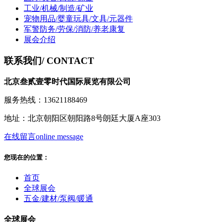
工业/机械/制造/矿业
宠物用品/婴童玩具/文具/元器件
军警防务/劳保/消防/养老康复
展会介绍
联系我们
/ CONTACT
北京叁贰壹零时代国际展览有限公司
服务热线：13621188469
地址：北京朝阳区朝阳路8号朗廷大厦A座303
在线留言
online message
您现在的位置：
首页
全球展会
五金/建材/泵阀/暖通
全球展会