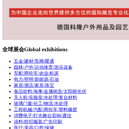
全球展会
Global exhibitions
五金/建材/泵阀/暖通
园林/户外/运动体育/游乐设备
车配/两轮车/农业/机床
电力/照明/新能源/石油
家居/酒店/家具/珠宝
食品饮料/海事/金属铸造/太阳能光伏
无人机/实验室/水处理/复合材料
玻璃门窗/化工/物流/水处理
工程机械/汽配/两轮车/塑料橡胶
消费电子/灯光舞台音响/通信
涂料/纺织服装/广告印刷
医疗/美容/口腔/保健