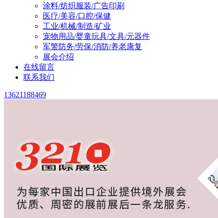
涂料/纺织服装/广告印刷
医疗/美容/口腔/保健
工业/机械/制造/矿业
宠物用品/婴童玩具/文具/元器件
军警防务/劳保/消防/养老康复
展会介绍
在线留言
联系我们
13621188469