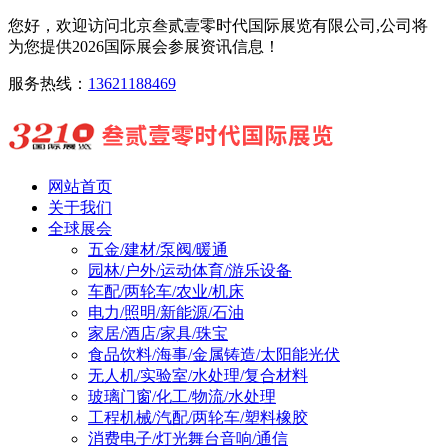
您好，欢迎访问北京叁贰壹零时代国际展览有限公司,公司将
为您提供2026国际展会参展资讯信息！
服务热线：
13621188469
网站首页
关于我们
全球展会
五金/建材/泵阀/暖通
园林/户外/运动体育/游乐设备
车配/两轮车/农业/机床
电力/照明/新能源/石油
家居/酒店/家具/珠宝
食品饮料/海事/金属铸造/太阳能光伏
无人机/实验室/水处理/复合材料
玻璃门窗/化工/物流/水处理
工程机械/汽配/两轮车/塑料橡胶
消费电子/灯光舞台音响/通信