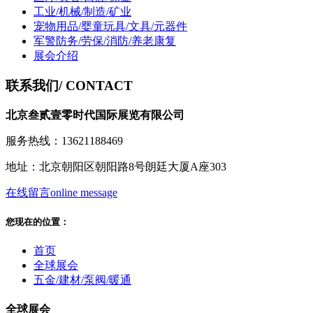
工业/机械/制造/矿业
宠物用品/婴童玩具/文具/元器件
军警防务/劳保/消防/养老康复
展会介绍
联系我们
/ CONTACT
北京叁贰壹零时代国际展览有限公司
服务热线：13621188469
地址：北京朝阳区朝阳路8号朗廷大厦A座303
在线留言
online message
您现在的位置：
首页
全球展会
五金/建材/泵阀/暖通
全球展会