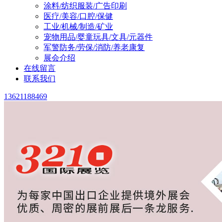
涂料/纺织服装/广告印刷
医疗/美容/口腔/保健
工业/机械/制造/矿业
宠物用品/婴童玩具/文具/元器件
军警防务/劳保/消防/养老康复
展会介绍
在线留言
联系我们
13621188469