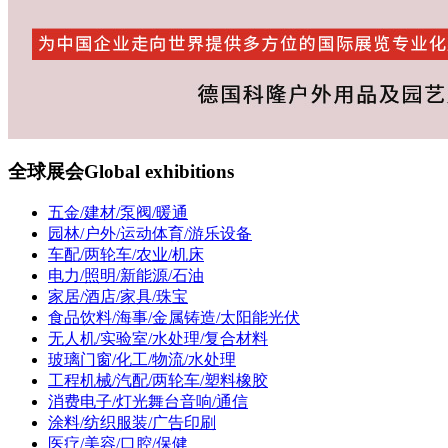
全球展会
Global exhibitions
五金/建材/泵阀/暖通
园林/户外/运动体育/游乐设备
车配/两轮车/农业/机床
电力/照明/新能源/石油
家居/酒店/家具/珠宝
食品饮料/海事/金属铸造/太阳能光伏
无人机/实验室/水处理/复合材料
玻璃门窗/化工/物流/水处理
工程机械/汽配/两轮车/塑料橡胶
消费电子/灯光舞台音响/通信
涂料/纺织服装/广告印刷
医疗/美容/口腔/保健