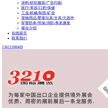
涂料/纺织服装/广告印刷
医疗/美容/口腔/保健
工业/机械/制造/矿业
宠物用品/婴童玩具/文具/元器件
军警防务/劳保/消防/养老康复
展会介绍
在线留言
联系我们
13621188469