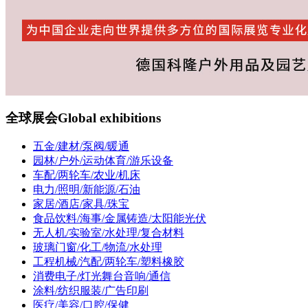
全球展会
Global exhibitions
五金/建材/泵阀/暖通
园林/户外/运动体育/游乐设备
车配/两轮车/农业/机床
电力/照明/新能源/石油
家居/酒店/家具/珠宝
食品饮料/海事/金属铸造/太阳能光伏
无人机/实验室/水处理/复合材料
玻璃门窗/化工/物流/水处理
工程机械/汽配/两轮车/塑料橡胶
消费电子/灯光舞台音响/通信
涂料/纺织服装/广告印刷
医疗/美容/口腔/保健