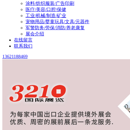
涂料/纺织服装/广告印刷
医疗/美容/口腔/保健
工业/机械/制造/矿业
宠物用品/婴童玩具/文具/元器件
军警防务/劳保/消防/养老康复
展会介绍
在线留言
联系我们
13621188469