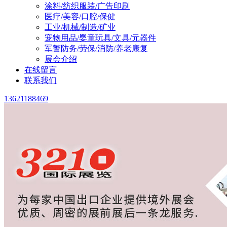
涂料/纺织服装/广告印刷
医疗/美容/口腔/保健
工业/机械/制造/矿业
宠物用品/婴童玩具/文具/元器件
军警防务/劳保/消防/养老康复
展会介绍
在线留言
联系我们
13621188469