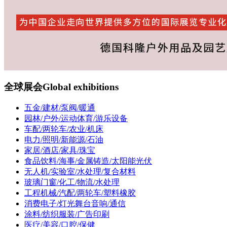
全球展会
Global exhibitions
五金/建材/泵阀/暖通
园林/户外/运动体育/游乐设备
车配/两轮车/农业/机床
电力/照明/新能源/石油
家居/酒店/家具/珠宝
食品饮料/海事/金属铸造/太阳能光伏
无人机/实验室/水处理/复合材料
玻璃门窗/化工/物流/水处理
工程机械/汽配/两轮车/塑料橡胶
消费电子/灯光舞台音响/通信
涂料/纺织服装/广告印刷
医疗/美容/口腔/保健