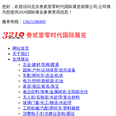
您好，欢迎访问北京叁贰壹零时代国际展览有限公司,公司将
为您提供2026国际展会参展资讯信息！
服务热线：
13621188469
网站首页
关于我们
全球展会
五金/建材/泵阀/暖通
园林/户外/运动体育/游乐设备
车配/两轮车/农业/机床
电力/照明/新能源/石油
家居/酒店/家具/珠宝
食品饮料/海事/金属铸造/太阳能光伏
无人机/实验室/水处理/复合材料
玻璃门窗/化工/物流/水处理
工程机械/汽配/两轮车/塑料橡胶
消费电子/灯光舞台音响/通信