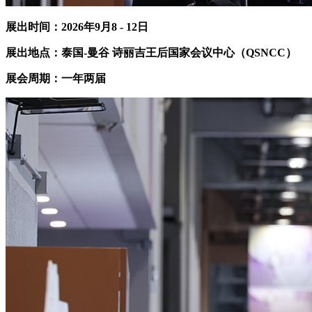
展出时间：2026年
9
月
8
-
12
日
展出地点：
泰国-曼谷 诗丽吉王后国家会议中心（QSNCC）
展会周期：
一
年
两
届