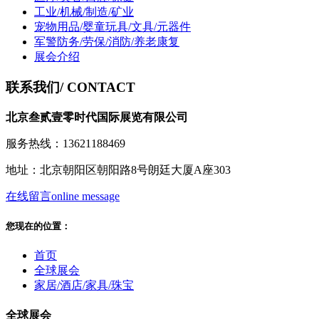
工业/机械/制造/矿业
宠物用品/婴童玩具/文具/元器件
军警防务/劳保/消防/养老康复
展会介绍
联系我们
/ CONTACT
北京叁贰壹零时代国际展览有限公司
服务热线：13621188469
地址：北京朝阳区朝阳路8号朗廷大厦A座303
在线留言
online message
您现在的位置：
首页
全球展会
家居/酒店/家具/珠宝
全球展会