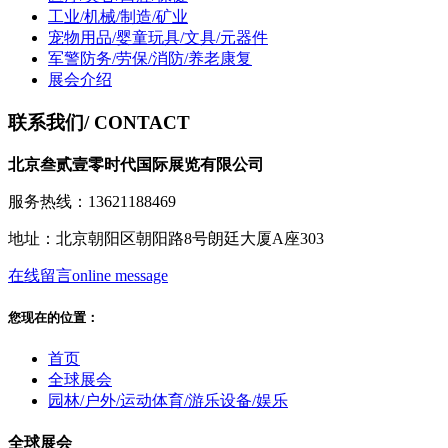
工业/机械/制造/矿业
宠物用品/婴童玩具/文具/元器件
军警防务/劳保/消防/养老康复
展会介绍
联系我们
/ CONTACT
北京叁贰壹零时代国际展览有限公司
服务热线：13621188469
地址：北京朝阳区朝阳路8号朗廷大厦A座303
在线留言
online message
您现在的位置：
首页
全球展会
园林/户外/运动体育/游乐设备/娱乐
全球展会