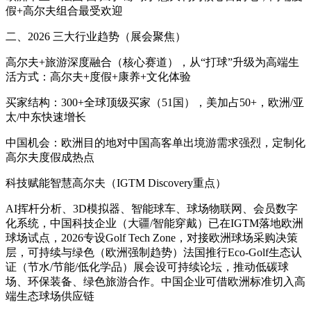
假+高尔夫组合最受欢迎
二、2026 三大行业趋势（展会聚焦）
高尔夫+旅游深度融合（核心赛道），从“打球”升级为高端生
活方式：高尔夫+度假+康养+文化体验
买家结构：300+全球顶级买家（51国），美加占50+，欧洲/亚
太/中东快速增长
中国机会：欧洲目的地对中国高客单出境游需求强烈，定制化
高尔夫度假成热点
科技赋能智慧高尔夫（IGTM Discovery重点）
AI挥杆分析、3D模拟器、智能球车、球场物联网、会员数字
化系统，中国科技企业（大疆/智能穿戴）已在IGTM落地欧洲
球场试点，2026专设Golf Tech Zone，对接欧洲球场采购决策
层，可持续与绿色（欧洲强制趋势）法国推行Eco-Golf生态认
证（节水/节能/低化学品）展会设可持续论坛，推动低碳球
场、环保装备、绿色旅游合作。中国企业可借欧洲标准切入高
端生态球场供应链