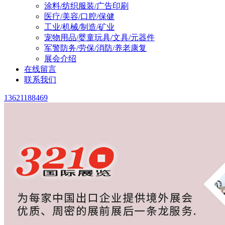
涂料/纺织服装/广告印刷
医疗/美容/口腔/保健
工业/机械/制造/矿业
宠物用品/婴童玩具/文具/元器件
军警防务/劳保/消防/养老康复
展会介绍
在线留言
联系我们
13621188469