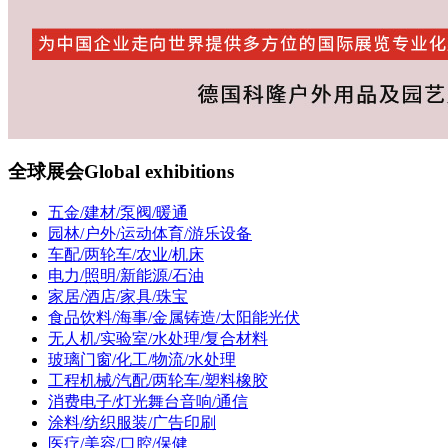
全球展会
Global exhibitions
五金/建材/泵阀/暖通
园林/户外/运动体育/游乐设备
车配/两轮车/农业/机床
电力/照明/新能源/石油
家居/酒店/家具/珠宝
食品饮料/海事/金属铸造/太阳能光伏
无人机/实验室/水处理/复合材料
玻璃门窗/化工/物流/水处理
工程机械/汽配/两轮车/塑料橡胶
消费电子/灯光舞台音响/通信
涂料/纺织服装/广告印刷
医疗/美容/口腔/保健