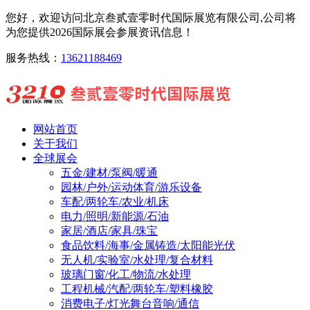
您好，欢迎访问北京叁贰壹零时代国际展览有限公司,公司将
为您提供2026国际展会参展资讯信息！
服务热线：
13621188469
网站首页
关于我们
全球展会
五金/建材/泵阀/暖通
园林/户外/运动体育/游乐设备
车配/两轮车/农业/机床
电力/照明/新能源/石油
家居/酒店/家具/珠宝
食品饮料/海事/金属铸造/太阳能光伏
无人机/实验室/水处理/复合材料
玻璃门窗/化工/物流/水处理
工程机械/汽配/两轮车/塑料橡胶
消费电子/灯光舞台音响/通信