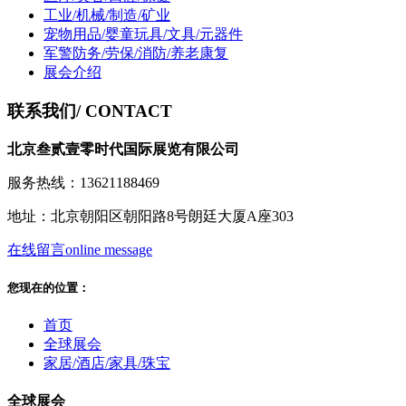
工业/机械/制造/矿业
宠物用品/婴童玩具/文具/元器件
军警防务/劳保/消防/养老康复
展会介绍
联系我们
/ CONTACT
北京叁贰壹零时代国际展览有限公司
服务热线：13621188469
地址：北京朝阳区朝阳路8号朗廷大厦A座303
在线留言
online message
您现在的位置：
首页
全球展会
家居/酒店/家具/珠宝
全球展会