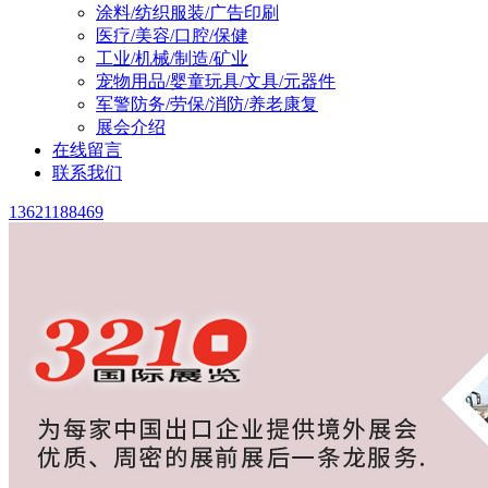
涂料/纺织服装/广告印刷
医疗/美容/口腔/保健
工业/机械/制造/矿业
宠物用品/婴童玩具/文具/元器件
军警防务/劳保/消防/养老康复
展会介绍
在线留言
联系我们
13621188469