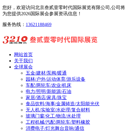
您好，欢迎访问北京叁贰壹零时代国际展览有限公司,公司将
为您提供2026国际展会参展资讯信息！
服务热线：
13621188469
网站首页
关于我们
全球展会
五金/建材/泵阀/暖通
园林/户外/运动体育/游乐设备
车配/两轮车/农业/机床
电力/照明/新能源/石油
家居/酒店/家具/珠宝
食品饮料/海事/金属铸造/太阳能光伏
无人机/实验室/水处理/复合材料
玻璃门窗/化工/物流/水处理
工程机械/汽配/两轮车/塑料橡胶
消费电子/灯光舞台音响/通信