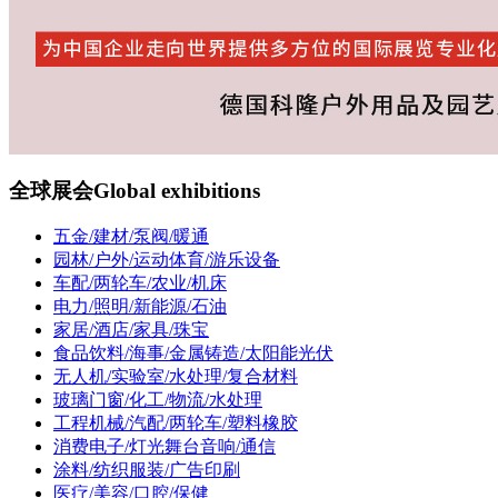
全球展会
Global exhibitions
五金/建材/泵阀/暖通
园林/户外/运动体育/游乐设备
车配/两轮车/农业/机床
电力/照明/新能源/石油
家居/酒店/家具/珠宝
食品饮料/海事/金属铸造/太阳能光伏
无人机/实验室/水处理/复合材料
玻璃门窗/化工/物流/水处理
工程机械/汽配/两轮车/塑料橡胶
消费电子/灯光舞台音响/通信
涂料/纺织服装/广告印刷
医疗/美容/口腔/保健