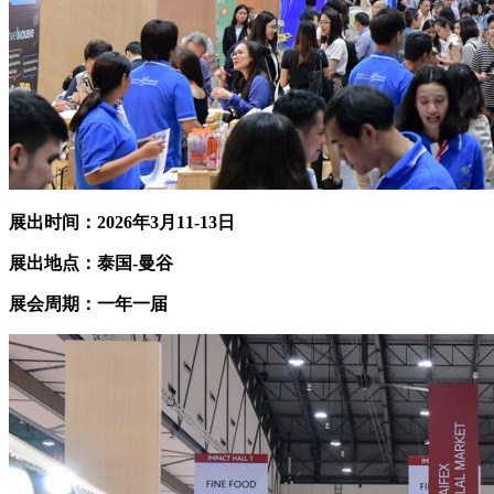
展出时间：202
6
年
3
月
11
-
13
日
展出地点：泰国-曼谷
展会周期：一年一届