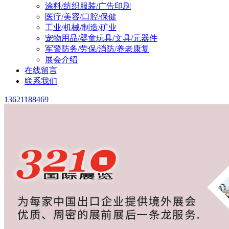
涂料/纺织服装/广告印刷
医疗/美容/口腔/保健
工业/机械/制造/矿业
宠物用品/婴童玩具/文具/元器件
军警防务/劳保/消防/养老康复
展会介绍
在线留言
联系我们
13621188469