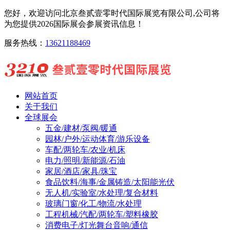
您好，欢迎访问北京叁贰壹零时代国际展览有限公司,公司将
为您提供2026国际展会参展资讯信息！
服务热线：
13621188469
网站首页
关于我们
全球展会
五金/建材/泵阀/暖通
园林/户外/运动体育/游乐设备
车配/两轮车/农业/机床
电力/照明/新能源/石油
家居/酒店/家具/珠宝
食品饮料/海事/金属铸造/太阳能光伏
无人机/实验室/水处理/复合材料
玻璃门窗/化工/物流/水处理
工程机械/汽配/两轮车/塑料橡胶
消费电子/灯光舞台音响/通信