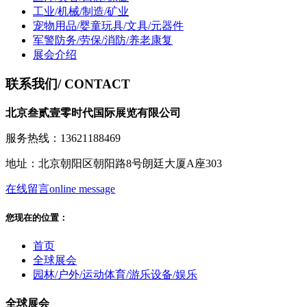
工业/机械/制造/矿业
宠物用品/婴童玩具/文具/元器件
军警防务/劳保/消防/养老康复
展会介绍
联系我们
/ CONTACT
北京叁贰壹零时代国际展览有限公司
服务热线：13621188469
地址：北京朝阳区朝阳路8号朗廷大厦A座303
在线留言
online message
您现在的位置：
首页
全球展会
园林/户外/运动体育/游乐设备/娱乐
全球展会