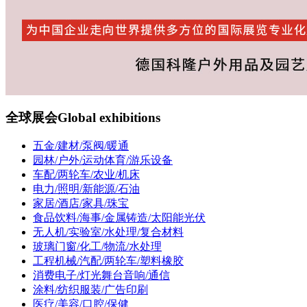
全球展会
Global exhibitions
五金/建材/泵阀/暖通
园林/户外/运动体育/游乐设备
车配/两轮车/农业/机床
电力/照明/新能源/石油
家居/酒店/家具/珠宝
食品饮料/海事/金属铸造/太阳能光伏
无人机/实验室/水处理/复合材料
玻璃门窗/化工/物流/水处理
工程机械/汽配/两轮车/塑料橡胶
消费电子/灯光舞台音响/通信
涂料/纺织服装/广告印刷
医疗/美容/口腔/保健