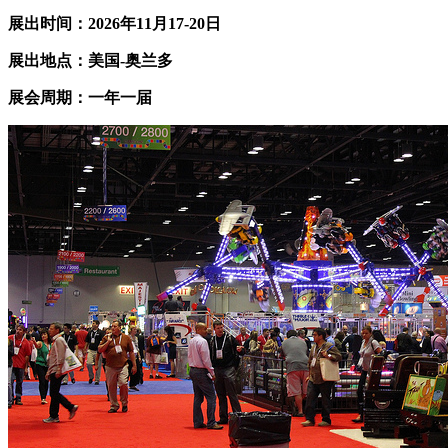
展出时间：202
6
年
11
月
17
-2
0
日
展出地点：美国-奥兰多
展会周期：一年一届