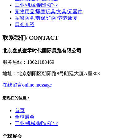
工业/机械/制造/矿业
宠物用品/婴童玩具/文具/元器件
军警防务/劳保/消防/养老康复
展会介绍
联系我们
/ CONTACT
北京叁贰壹零时代国际展览有限公司
服务热线：13621188469
地址：北京朝阳区朝阳路8号朗廷大厦A座303
在线留言
online message
您现在的位置：
首页
全球展会
工业/机械/制造/矿业
全球展会