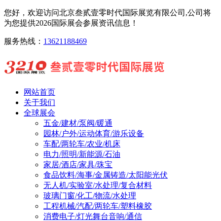
您好，欢迎访问北京叁贰壹零时代国际展览有限公司,公司将
为您提供2026国际展会参展资讯信息！
服务热线：
13621188469
网站首页
关于我们
全球展会
五金/建材/泵阀/暖通
园林/户外/运动体育/游乐设备
车配/两轮车/农业/机床
电力/照明/新能源/石油
家居/酒店/家具/珠宝
食品饮料/海事/金属铸造/太阳能光伏
无人机/实验室/水处理/复合材料
玻璃门窗/化工/物流/水处理
工程机械/汽配/两轮车/塑料橡胶
消费电子/灯光舞台音响/通信