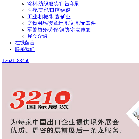
涂料/纺织服装/广告印刷
医疗/美容/口腔/保健
工业/机械/制造/矿业
宠物用品/婴童玩具/文具/元器件
军警防务/劳保/消防/养老康复
展会介绍
在线留言
联系我们
13621188469