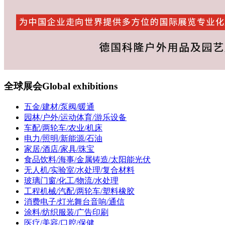
全球展会
Global exhibitions
五金/建材/泵阀/暖通
园林/户外/运动体育/游乐设备
车配/两轮车/农业/机床
电力/照明/新能源/石油
家居/酒店/家具/珠宝
食品饮料/海事/金属铸造/太阳能光伏
无人机/实验室/水处理/复合材料
玻璃门窗/化工/物流/水处理
工程机械/汽配/两轮车/塑料橡胶
消费电子/灯光舞台音响/通信
涂料/纺织服装/广告印刷
医疗/美容/口腔/保健