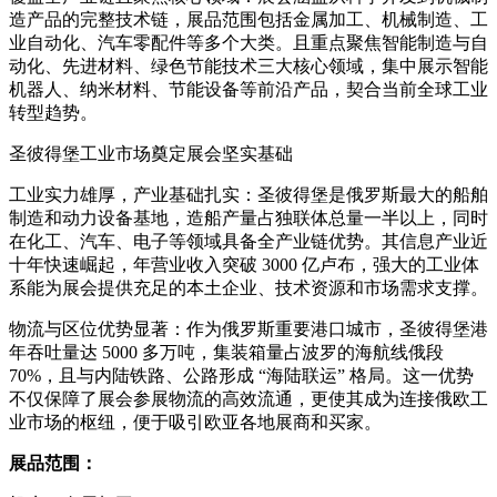
造产品的完整技术链，展品范围包括金属加工、机械制造、工
业自动化、汽车零配件等多个大类。且重点聚焦智能制造与自
动化、先进材料、绿色节能技术三大核心领域，集中展示智能
机器人、纳米材料、节能设备等前沿产品，契合当前全球工业
转型趋势。
圣彼得堡工业市场奠定展会坚实基础
工业实力雄厚，产业基础扎实：圣彼得堡是俄罗斯最大的船舶
制造和动力设备基地，造船产量占独联体总量一半以上，同时
在化工、汽车、电子等领域具备全产业链优势。其信息产业近
十年快速崛起，年营业收入突破 3000 亿卢布，强大的工业体
系能为展会提供充足的本土企业、技术资源和市场需求支撑。
物流与区位优势显著：作为俄罗斯重要港口城市，圣彼得堡港
年吞吐量达 5000 多万吨，集装箱量占波罗的海航线俄段
70%，且与内陆铁路、公路形成 “海陆联运” 格局。这一优势
不仅保障了展会参展物流的高效流通，更使其成为连接俄欧工
业市场的枢纽，便于吸引欧亚各地展商和买家。
展品范围：