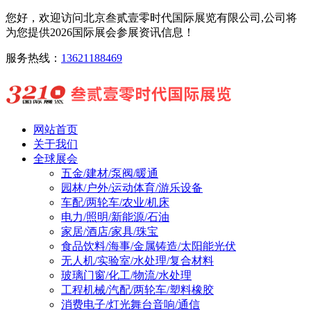
您好，欢迎访问北京叁贰壹零时代国际展览有限公司,公司将
为您提供2026国际展会参展资讯信息！
服务热线：
13621188469
网站首页
关于我们
全球展会
五金/建材/泵阀/暖通
园林/户外/运动体育/游乐设备
车配/两轮车/农业/机床
电力/照明/新能源/石油
家居/酒店/家具/珠宝
食品饮料/海事/金属铸造/太阳能光伏
无人机/实验室/水处理/复合材料
玻璃门窗/化工/物流/水处理
工程机械/汽配/两轮车/塑料橡胶
消费电子/灯光舞台音响/通信