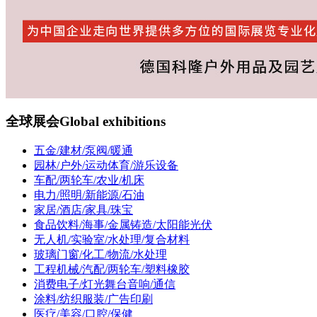
全球展会
Global exhibitions
五金/建材/泵阀/暖通
园林/户外/运动体育/游乐设备
车配/两轮车/农业/机床
电力/照明/新能源/石油
家居/酒店/家具/珠宝
食品饮料/海事/金属铸造/太阳能光伏
无人机/实验室/水处理/复合材料
玻璃门窗/化工/物流/水处理
工程机械/汽配/两轮车/塑料橡胶
消费电子/灯光舞台音响/通信
涂料/纺织服装/广告印刷
医疗/美容/口腔/保健