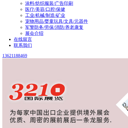
涂料/纺织服装/广告印刷
医疗/美容/口腔/保健
工业/机械/制造/矿业
宠物用品/婴童玩具/文具/元器件
军警防务/劳保/消防/养老康复
展会介绍
在线留言
联系我们
13621188469