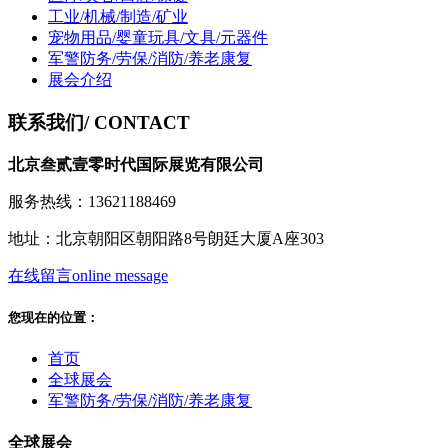
工业/机械/制造/矿业
宠物用品/婴童玩具/文具/元器件
军警防务/劳保/消防/养老康复
展会介绍
联系我们
/ CONTACT
北京叁贰壹零时代国际展览有限公司
服务热线：13621188469
地址：北京朝阳区朝阳路8号朗廷大厦A座303
在线留言
online message
您现在的位置：
首页
全球展会
军警防务/劳保/消防/养老康复
全球展会