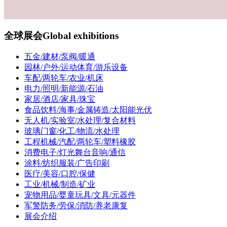
全球展会
Global exhibitions
五金/建材/泵阀/暖通
园林/户外/运动体育/游乐设备
车配/两轮车/农业/机床
电力/照明/新能源/石油
家居/酒店/家具/珠宝
食品饮料/海事/金属铸造/太阳能光伏
无人机/实验室/水处理/复合材料
玻璃门窗/化工/物流/水处理
工程机械/汽配/两轮车/塑料橡胶
消费电子/灯光舞台音响/通信
涂料/纺织服装/广告印刷
医疗/美容/口腔/保健
工业/机械/制造/矿业
宠物用品/婴童玩具/文具/元器件
军警防务/劳保/消防/养老康复
展会介绍