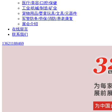
医疗/美容/口腔/保健
工业/机械/制造/矿业
宠物用品/婴童玩具/文具/元器件
军警防务/劳保/消防/养老康复
展会介绍
在线留言
联系我们
13621188469