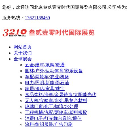
您好，欢迎访问北京叁贰壹零时代国际展览有限公司,公司将为您
服务热线：
13621188469
网站首页
关于我们
全球展会
五金/建材/泵阀/暖通
园林/户外/运动体育/游乐设备
车配/两轮车/农业/机床
电力/照明/新能源/石油
家居/酒店/家具/珠宝
食品饮料/海事/金属铸造/太阳能光伏
无人机/实验室/水处理/复合材料
玻璃门窗/化工/物流/水处理
工程机械/汽配/两轮车/塑料橡胶
消费电子/灯光舞台音响/通信
涂料/纺织服装/广告印刷