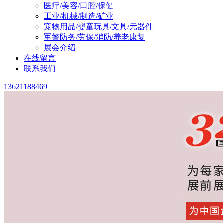
医疗/美容/口腔/保健
工业/机械/制造/矿业
宠物用品/婴童玩具/文具/元器件
军警防务/劳保/消防/养老康复
展会介绍
在线留言
联系我们
13621188469