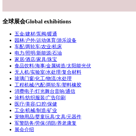
全球展会
Global exhibitions
五金/建材/泵阀/暖通
园林/户外/运动体育/游乐设备
车配/两轮车/农业/机床
电力/照明/新能源/石油
家居/酒店/家具/珠宝
食品饮料/海事/金属铸造/太阳能光伏
无人机/实验室/水处理/复合材料
玻璃门窗/化工/物流/水处理
工程机械/汽配/两轮车/塑料橡胶
消费电子/灯光舞台音响/通信
涂料/纺织服装/广告印刷
医疗/美容/口腔/保健
工业/机械/制造/矿业
宠物用品/婴童玩具/文具/元器件
军警防务/劳保/消防/养老康复
展会介绍