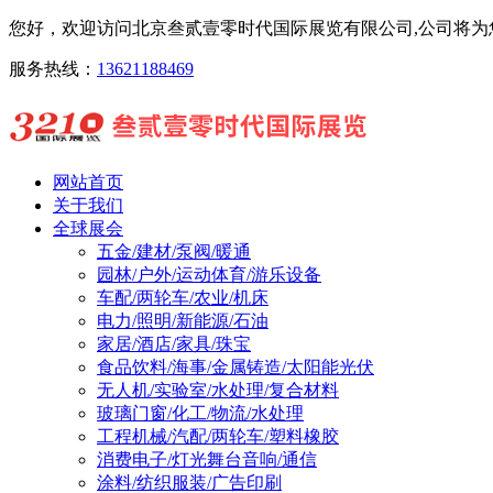
您好，欢迎访问北京叁贰壹零时代国际展览有限公司,公司将为您
服务热线：
13621188469
网站首页
关于我们
全球展会
五金/建材/泵阀/暖通
园林/户外/运动体育/游乐设备
车配/两轮车/农业/机床
电力/照明/新能源/石油
家居/酒店/家具/珠宝
食品饮料/海事/金属铸造/太阳能光伏
无人机/实验室/水处理/复合材料
玻璃门窗/化工/物流/水处理
工程机械/汽配/两轮车/塑料橡胶
消费电子/灯光舞台音响/通信
涂料/纺织服装/广告印刷