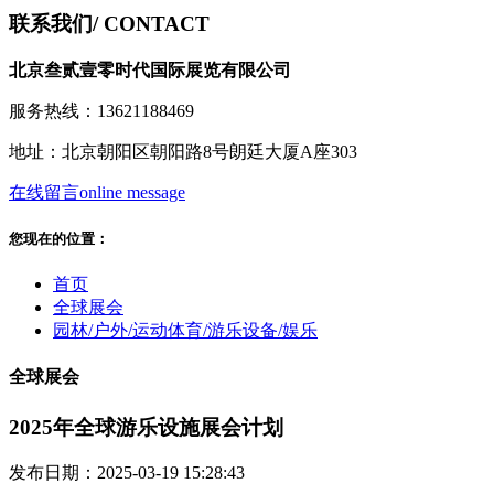
联系我们
/ CONTACT
北京叁贰壹零时代国际展览有限公司
服务热线：13621188469
地址：北京朝阳区朝阳路8号朗廷大厦A座303
在线留言
online message
您现在的位置：
首页
全球展会
园林/户外/运动体育/游乐设备/娱乐
全球展会
2025年全球游乐设施展会计划
发布日期：2025-03-19 15:28:43