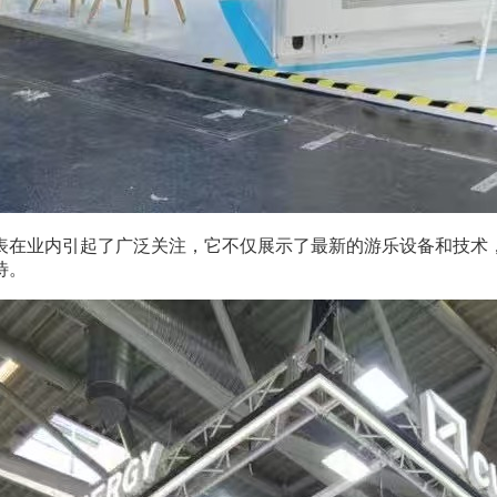
划表在业内引起了广泛关注，它不
仅展示了最新的游乐设备和技术
待。