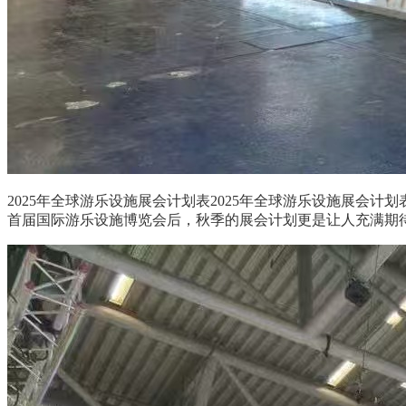
2025年全球游乐设施展会计划表
2025年全球游乐设施展会计
首届国际游乐设施博览会后，秋季的展会计划更是让人充满期