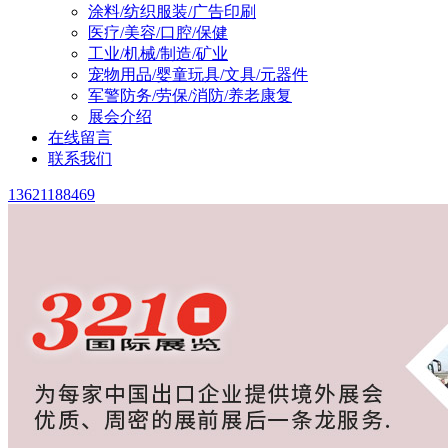
涂料/纺织服装/广告印刷
医疗/美容/口腔/保健
工业/机械/制造/矿业
宠物用品/婴童玩具/文具/元器件
军警防务/劳保/消防/养老康复
展会介绍
在线留言
联系我们
13621188469