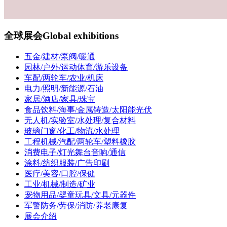
全球展会
Global exhibitions
五金/建材/泵阀/暖通
园林/户外/运动体育/游乐设备
车配/两轮车/农业/机床
电力/照明/新能源/石油
家居/酒店/家具/珠宝
食品饮料/海事/金属铸造/太阳能光伏
无人机/实验室/水处理/复合材料
玻璃门窗/化工/物流/水处理
工程机械/汽配/两轮车/塑料橡胶
消费电子/灯光舞台音响/通信
涂料/纺织服装/广告印刷
医疗/美容/口腔/保健
工业/机械/制造/矿业
宠物用品/婴童玩具/文具/元器件
军警防务/劳保/消防/养老康复
展会介绍