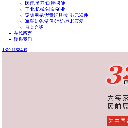
医疗/美容/口腔/保健
工业/机械/制造/矿业
宠物用品/婴童玩具/文具/元器件
军警防务/劳保/消防/养老康复
展会介绍
在线留言
联系我们
13621188469