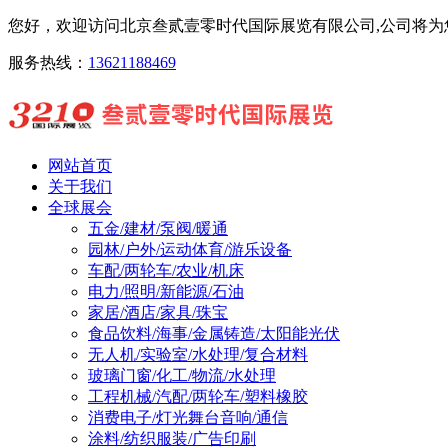
您好，欢迎访问北京叁贰壹零时代国际展览有限公司,公司将为您
服务热线：
13621188469
网站首页
关于我们
全球展会
五金/建材/泵阀/暖通
园林/户外/运动体育/游乐设备
车配/两轮车/农业/机床
电力/照明/新能源/石油
家居/酒店/家具/珠宝
食品饮料/海事/金属铸造/太阳能光伏
无人机/实验室/水处理/复合材料
玻璃门窗/化工/物流/水处理
工程机械/汽配/两轮车/塑料橡胶
消费电子/灯光舞台音响/通信
涂料/纺织服装/广告印刷